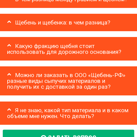
Щебень и щебенка: в чем разница?
Какую фракцию щебня стоит
использовать для дорожного основания?
Можно ли заказать в ООО «Щебень-РФ»
разные виды сыпучих материалов и
получить их с доставкой за один раз?
Я не знаю, какой тип материала и в каком
объеме мне нужен. Что делать?